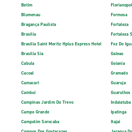
Betim
Florianopol
Blumenau
Formosa
Bragança Paulista
Fortaleza
Brasilia
Fortaleza 
Brasilia Saint Moritz Hplus Express Hotel
Foz Do Igu
Brasilia Sia
Galeao
Cabula
Goiania
Cacoal
Gramado
Camacari
Guaruja
Cambui
Guarulhos
Campinas Jardim Do Trevo
Indaiatuba
Campo Grande
Ipatinga
Campolim Sorocaba
Itajai
Campos Dos Goytacazes
Jaragua Do