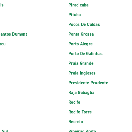
is
Piracicaba
Pituba
Pocos De Caldas
Santos Dumont
Ponta Grossa
acu
Porto Alegre
Porto De Galinhas
Praia Grande
Praia Ingleses
Presidente Prudente
Raja Gabaglia
Recife
Recife Torre
Recreio
 Sul
Ribeirao Preto