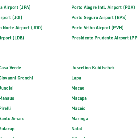
a Airport (JPA)
Porto Alegre Intl. Airport (POA)
irport (JOI)
Porto Seguro Airport (BPS)
o Norte Airport (JDO)
Porto Velho Airport (PVH)
irport (LDB)
Presidente Prudente Airport (PP
Casa Verde
Juscelino Kubitschek
Giovanni Gronchi
Lapa
Jundiai
Macae
 Manaus
Macapa
irelli
Maceio
 Santo Amaro
Maringa
Sulacap
Natal