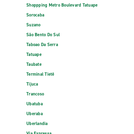
Shoppping Metro Boulevard Tatuape
Sorocaba
Suzano
São Bento Do Sul
Taboao Da Serra
Tatuape
Taubate
Terminal Tietê
Tijuca
Trancoso
Ubatuba
Uberaba
Uberlandia
Via Expressa