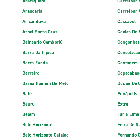
Araraquara
Carrefour 
Araucaria
Carrefour 
Aricanduva
Cascavel
Assai Santa Cruz
Caxias Do 
Balneario Camboriú
Congonhas
Barra Da Tijuca
Consolaca
Barra Funda
Contagem
Barreiro
Copacaban
Barão Homem De Melo
Duque De 
Batel
Eunápolis
Bauru
Extra
Belem
Faria Lima
Belo Horizonte
Feira De S
Belo Horizonte Catalao
Fernando C