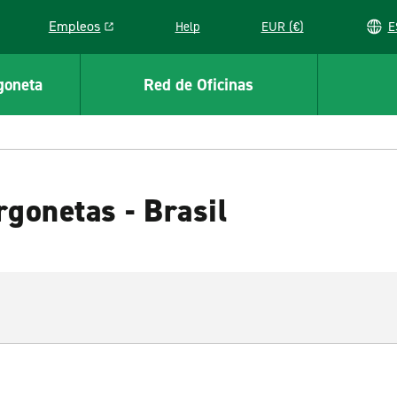
Empleos
Help
EUR (€)
Link opens in a new window
goneta
Red de Oficinas
rgonetas - Brasil