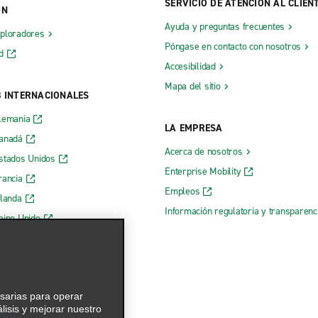
SERVICIO DE ATENCIÓN AL CLIEN
ÓN
Ayuda y preguntas frecuentes
xploradores
Póngase en contacto con nosotros
d
Accesibilidad
Mapa del sitio
B INTERNACIONALES
lemania
LA EMPRESA
Canadá
Acerca de nosotros
stados Unidos
Enterprise Mobility
rancia
Empleos
rlanda
Información regulatoria y transparen
eino Unido
 web de Enterprise
esarias para operar
álisis y mejorar nuestro