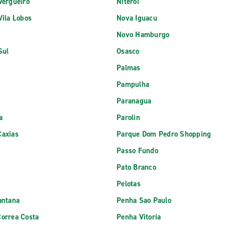
Vergueiro
Niteroi
Vila Lobos
Nova Iguacu
Novo Hamburgo
Sul
Osasco
Palmas
o
Pampulha
Paranagua
a
Parolin
Caxias
Parque Dom Pedro Shopping
Passo Fundo
Pato Branco
Pelotas
antana
Penha Sao Paulo
orrea Costa
Penha Vitoria