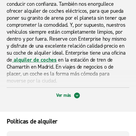
conducir con confianza. También nos enorgullece
ofrecer alquiler de coches eléctricos, para que pueda
poner su granito de arena por el planeta sin tener que
comprometer la comodidad. Y, por supuesto, nuestros
vehículos siempre están completamente limpios, por
dentro y por fuera. Reserve con Enterprise hoy mismo
y disfrute de una excelente relación calidad-precio en
su coche de alquiler ideal. Enterprise tiene una oficina
de
alquiler de coches
en la estación de tren de
Chamartín en Madrid. En viajes de negocios o de
placer, un coche es la forma más cómoda para
moverse por la ciudad.
Coches de alquiler en Madrid Chamartín
Ver más
Como no es lo mismo moverse por la ciudad que por la
Sierra del Guadarrama, Enterprise ofrece una flota
de alquiler de coches muy amplia y variada. Todos
Políticas de alquiler
nuestros coches de alquiler en la estación de
Chamartín (Madrid) son eficientes y de bajo consumo,