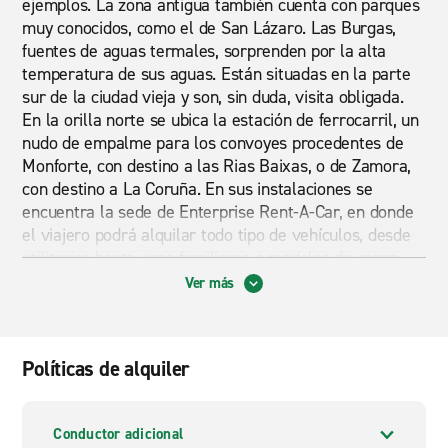
ejemplos. La zona antigua también cuenta con parques
muy conocidos, como el de San Lázaro. Las Burgas,
fuentes de aguas termales, sorprenden por la alta
temperatura de sus aguas. Están situadas en la parte
sur de la ciudad vieja y son, sin duda, visita obligada.
En la orilla norte se ubica la estación de ferrocarril, un
nudo de empalme para los convoyes procedentes de
Monforte, con destino a las Rias Baixas, o de Zamora,
con destino a La Coruña. En sus instalaciones se
encuentra la sede de Enterprise Rent-A-Car, en donde
el viajero podrá alquilar todo tipo de vehículos, desde
utilitarios hasta vans familiares o modelos de carga,
para disfrutar con total libertad de su estancia en
Ver más
Ourense.
Alquiler barato de coches y furgonetas en la estación
Políticas de alquiler
de tren de Ourense
Enterprise ofrece la posibilidad de alquilar sus
vehículos directamente en las oficinas de la empresa,
Conductor adicional