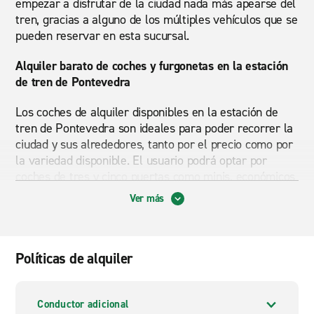
empezar a disfrutar de la ciudad nada más apearse del
tren, gracias a alguno de los múltiples vehículos que se
pueden reservar en esta sucursal.
Alquiler barato de coches y furgonetas en la estación
de tren de Pontevedra
Los coches de alquiler disponibles en la estación de
tren de Pontevedra son ideales para poder recorrer la
ciudad y sus alrededores, tanto por el precio como por
la variedad disponible. El usuario podrá optar por
coches de tres y cinco puertas como minis, económicos
y familiares, o vehículos de mayor tamaño, como
Ver más
monovolúmenes y furgonetas. Enterprise también
ofrece descuentos para todas las reservas online.
Estación de tren de Pontevedra: Alquiler de furgonetas
Políticas de alquiler
En furgonetas, Enterprise pone a disposición de los
usuarios una completa flota para todo tipo de portes:
Conductor adicional