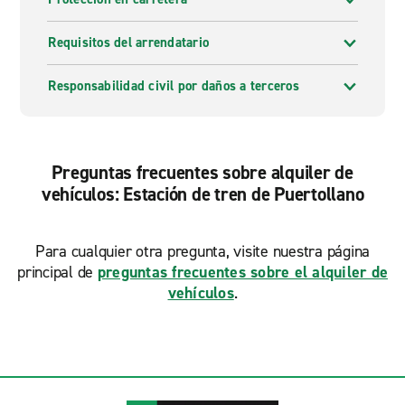
Enterprise Rent-A-Car en Puertollano - Estación Tren
ofrece la mejor relación calidad-precio en alquiler de
Requisitos del arrendatario
coches y furgonetas, no encontrarás precios más
baratos en otro sitio. También puedes obtener mayores
Responsabilidad civil por daños a terceros
ahorros si realizas el pago previamente.
Alquiler de Furgonetas Puertollano - Estación Tren
Preguntas frecuentes sobre alquiler de
Ya sea que estés cambiando de domicilio o
vehículos: Estación de tren de Puertollano
simplemente recogiendo muebles nuevos, nuestra
nueva gama de furgonetas en la oficina Puertollano -
Estación Tren, te llevarán (y lo que lleves también) a
Para cualquier otra pregunta, visite nuestra página
donde.
principal de
preguntas frecuentes sobre el alquiler de
vehículos
.