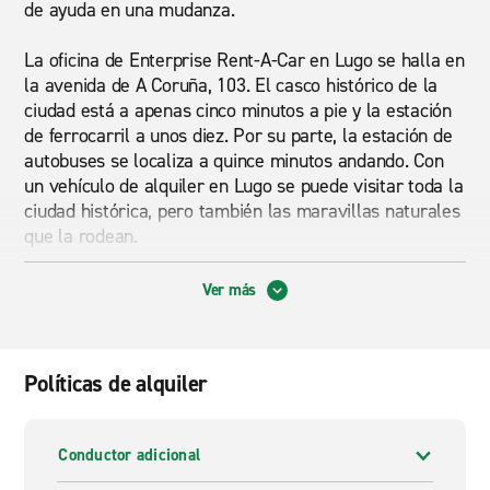
de ayuda en una mudanza.
La oficina de Enterprise Rent-A-Car en Lugo se halla en
la avenida de A Coruña, 103. El casco histórico de la
ciudad está a apenas cinco minutos a pie y la estación
de ferrocarril a unos diez. Por su parte, la estación de
autobuses se localiza a quince minutos andando. Con
un vehículo de alquiler en Lugo se puede visitar toda la
ciudad histórica, pero también las maravillas naturales
que la rodean.
¿Por qué alquilar con Enterprise?
Ver más
Para poder moverse con total libertad, la mejor opción
es el servicio de alquiler de coches en Lugo. Enterprise
cuenta con la mayor flota de vehículos del mundo. Por
Políticas de alquiler
ello, ofrece una solución para cada necesidad. Quienes
desean desplazarse por el centro de la ciudad
cómodamente, pueden alquilar un utilitario. En cambio,
Conductor adicional
los que vayan a hacer un viaje largo, tienen la