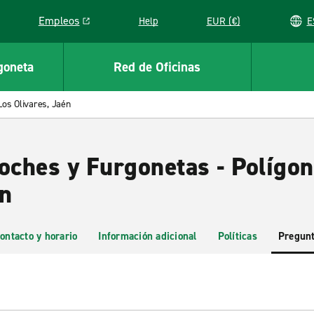
Empleos
Help
EUR (€)
Link opens in a new window
goneta
Red de Oficinas
Los Olivares, Jaén
Coches y Furgonetas - Polígo
én
ontacto y horario
Información adicional
Políticas
Pregunt