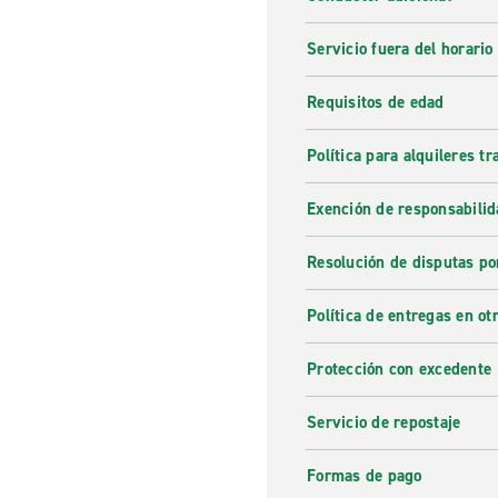
Una amplia gama de vehí
Servicio fuera del horario
El servicio de alquiler de c
Requisitos de edad
flota de vehículos, tanto 
estilos y necesidades, con d
Política para alquileres t
económico, compacto, automá
preferencias.
Exención de responsabilid
Información de conducci
Resolución de disputas po
El tráfico en Jaén no suele 
en principio, demasiada comp
Política de entregas en otr
complicación en las zonas c
situados, como el de La Vict
Protección con excedente
Servicio de repostaje
Formas de pago