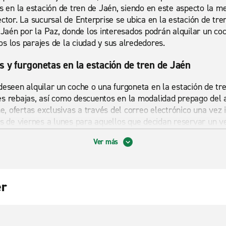
es en la estación de tren de Jaén, siendo en este aspecto la m
ector. La sucursal de Enterprise se ubica en la estación de t
a Jaén por la Paz, donde los interesados podrán alquilar un c
s los parajes de la ciudad y sus alrededores.
s y furgonetas en la estación de tren de Jaén
deseen alquilar un coche o una furgoneta en la estación de t
s rebajas, así como descuentos en la modalidad prepago del a
ne, ofertas exclusivas a través del correo electrónico una vez i
as de viernes a lunes para aquellos que decidan reservar un ve
Ver más
: alquiler de furgonetas
a importante gama de furgonetas, todas ellas de fácil manteni
er
nte elegir la que mejor se adapte a sus exigencias. Son varios 
ily, Renault Trafic, Mercedes Sprinter…, con dimensiones que 
o tres pasajeros, hasta las más grandes, con capacidad de has
minosos. Ver más sobre el
alquiler de furgonetas en Enterpr