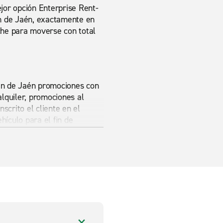
ejor opción Enterprise Rent-
ren de Jaén, exactamente en
oche para moverse con total
ren de Jaén promociones con
lquiler, promociones al
nscrito el cliente en el
hículo para el fin de
miento y extraordinaria
los modelos de furgonetas que
van desde las pequeñas e
ta seis personas e ideales
ise
.