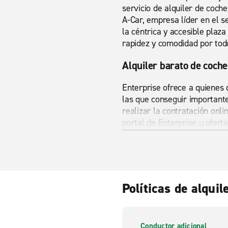
servicio de alquiler de coch
A-Car, empresa líder en el s
la céntrica y accesible plaz
rapidez y comodidad por todo
Alquiler barato de coche
Enterprise ofrece a quienes 
las que conseguir importante
realizar la contratación onli
portal de Enterprise u ofert
semana.
Estación de tren de Jaén
Enterprise posee en Jaén un
Políticas de alquil
fiabilidad, pudiendo el clie
pueden alquilarse: Iveco Da
intermedias, aptas para dos 
para cargar elementos volu
Conductor adicional