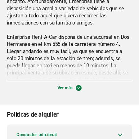
encanto. Afortunadamente, Enterprise tiene a
disposición una amplia variedad de vehículos que se
ajustan a todo aquel que quiera recorrer las
inmediaciones con su familia o amigos.
Enterprise Rent-A-Car dispone de una sucursal en Dos
Hermanas en el km 555 de la carretera número 4.
Llegar andando es muy fácil, ya que se encuentra a
solo 20 minutos de la estación de tren; además, se
puede llegar en taxi en menos de 10 minutos. La
principal ventaja de su ubicación es que, desde allí, se
puede conducir hasta el centro de la ciudad o bien
seguir por la carretera hacia las proximidades.
Ver más
Asimismo, esta filial de Enterprise cuenta con coches,
SUV y furgonetas, por lo que los locales también
pueden aprovechar este servicio para realizar
Políticas de alquiler
mudanzas, sustituir un coche averiado o, simplemente,
acudir a un festival de música en la ciudad de Sevilla.
Basta solo con contactar al personal de la empresa
Conductor adicional
para programar el alquiler de un coche o una