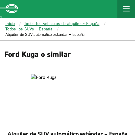
MAIN
CONTENT
Enterprise
Inicio
Todos los vehículos de alquiler – España
Todos los SUVs – España
Alquiler de SUV automático estándar – España
Ford Kuga o similar
Alquiler de SUV automático estándar – España