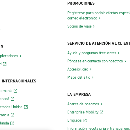
PROMOCIONES
Regístrese para recibir ofertas especi
correo electrónico
Socios de viaje
SERVICIO DE ATENCIÓN AL CLIEN
ÓN
Ayuda y preguntas frecuentes
xploradores
Póngase en contacto con nosotros
d
Accesibilidad
Mapa del sitio
B INTERNACIONALES
lemania
LA EMPRESA
Canadá
Acerca de nosotros
stados Unidos
Enterprise Mobility
rancia
Empleos
rlanda
Información regulatoria y transparen