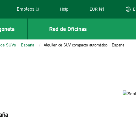
Empleos
Help
EUR (€)
Link opens in a new window
goneta
Red de Oficinas
los SUVs – España
Alquiler de SUV compacto automático – España
aña