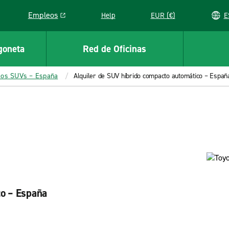
Empleos
Help
EUR (€)
Link opens in a new window
goneta
Red de Oficinas
los SUVs – España
Alquiler de SUV híbrido compacto automático – Españ
co – España