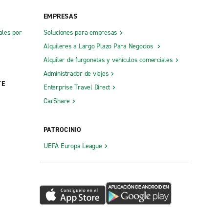
EMPRESAS
Vancouver Olympic Village
ales por
Soluciones para empresas
Vancouver, Kitsilano
Alquileres a Largo Plazo Para Negocios
Vernon
Alquiler de furgonetas y vehículos comerciales
Victoria Cruise Port Offsite
Administrador de viajes
TE
West Kelowna
Enterprise Travel Direct
CarShare
Williams Lake
Zona centro de Vancouver, Granville St.
PATROCINIO
Zona norte de Vancouver
UEFA Europa League
Zona sur de Vancouver, SW Marine Dr.