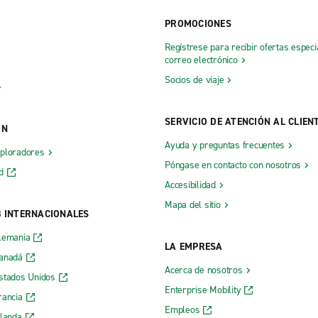
PROMOCIONES
Prince Rupert
Regístrese para recibir ofertas especi
Quesnel - Taller B&R
correo electrónico
Richmond Beckwith Rd.
Socios de viaje
ge
Salmon Arm
SERVICIO DE ATENCIÓN AL CLIEN
Smithers
ÓN
Ayuda y preguntas frecuentes
inster
South Burnaby
xploradores
Póngase en contacto con nosotros
naby
South Surrey
d
Accesibilidad
ey, King George Blvd.
Squamish, Coastal Ford
Mapa del sitio
B INTERNACIONALES
Surrey, Newton
lemania
rge
Terrace
LA EMPRESA
Canadá
Acerca de nosotros
stados Unidos
Enterprise Mobility
rancia
Empleos
rlanda