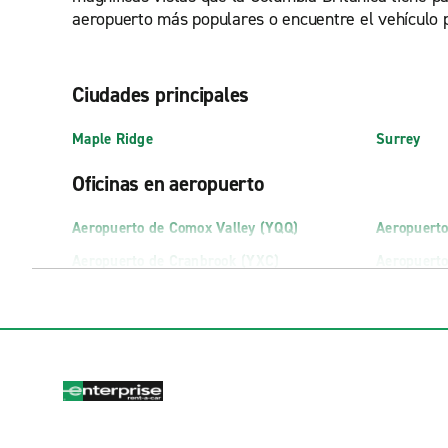
aeropuerto más populares o encuentre el vehículo per
Ciudades principales
Maple Ridge
Surrey
Oficinas en aeropuerto
Aeropuerto de Comox Valley (YQQ)
Aeropuert
Aeropuerto de Cranbrook (YXC)
Aeropuerto
Aeropuerto de Fort St. John (YXJ)
Aeropuerto 
(YYJ)
Oficinas exóticas
Downtown Vancouver Exotics
North Vanc