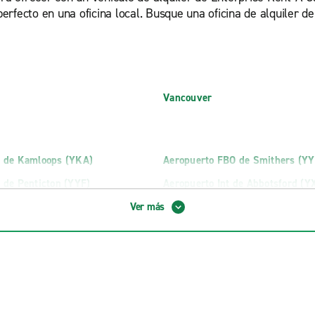
fecto en una oficina local. Busque una oficina de alquiler de v
Vancouver
o de Kamloops (YKA)
Aeropuerto FBO de Smithers (YY
 de Penticton (YYF)
Aeropuerto Int de Abbotsford (Y
de Victoria - Oficina externa
Aeropuerto Int de Vancouver - Of
Ver más
externa (YVR)
ouver Exotics
Richmond Exotics