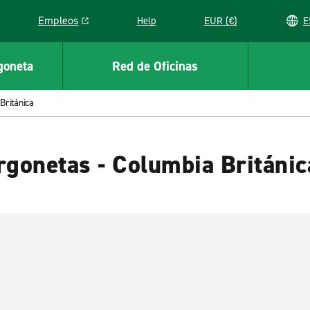
Empleos
Help
EUR (€)
Link opens in a new window
goneta
Red de Oficinas
Británica
rgonetas - Columbia Británic