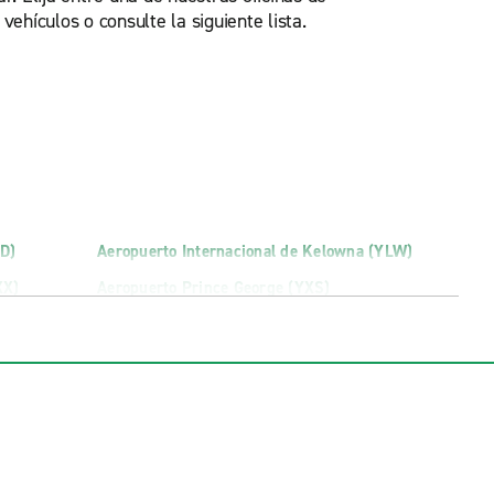
ehículos o consulte la siguiente lista.
D)
Aeropuerto Internacional de Kelowna (YLW)
XX)
Aeropuerto Prince George (YXS)
icina
Terminal del Aeropuerto Terrace (YXT)