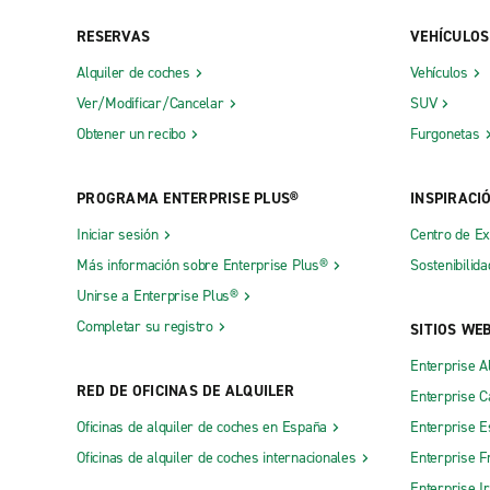
Oficinas de ciudad
RESERVAS
VEHÍCULOS
Abbotsford, Abbotsford Automall
Kelowna
Alquiler de coches
Vehículos
Bridgeport Rd, Richmond
Langford
Ver/Modificar/Cancelar
SUV
Chilliwack
Langley
Obtener un recibo
Furgonetas
Coquitlam Barnet Hwy.
Maple Rid
Cranbrook Downtown
Nanaimo
PROGRAMA ENTERPRISE PLUS®
INSPIRACI
Dawson Creek
New Westm
Iniciar sesión
Centro de E
Duncan
North Bur
Más información sobre Enterprise Plus®
Sostenibilida
Unirse a Enterprise Plus®
Enterprise South Delta
North Surr
Completar su registro
SITIOS WE
Fort St. John
Penticton
Enterprise A
Kamloops
Prince Geo
RED DE OFICINAS DE ALQUILER
Enterprise 
Oficinas de alquiler de coches en España
Enterprise E
Oficinas de alquiler de coches internacionales
Enterprise F
Enterprise I