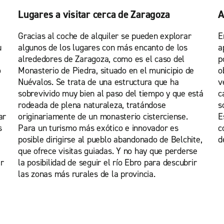
Lugares a visitar cerca de Zaragoza
A
Gracias al coche de alquiler se pueden explorar
E
u
algunos de los lugares con más encanto de los
a
alrededores de Zaragoza, como es el caso del
p
o
Monasterio de Piedra, situado en el municipio de
o
Nuévalos. Se trata de una estructura que ha
v
sobrevivido muy bien al paso del tiempo y que está
c
rodeada de plena naturaleza, tratándose
s
ar
originariamente de un monasterio cisterciense.
E
s
Para un turismo más exótico e innovador es
c
posible dirigirse al pueblo abandonado de Belchite,
d
que ofrece visitas guiadas. Y no hay que perderse
ar
la posibilidad de seguir el río Ebro para descubrir
las zonas más rurales de la provincia.