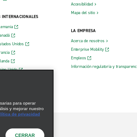
Accesibilidad
Mapa del sitio
B INTERNACIONALES
lemania
LA EMPRESA
Canadá
Acerca de nosotros
stados Unidos
Enterprise Mobility
rancia
Empleos
rlanda
Información regulatoria y transparen
eino Unido
 web de Enterprise
esarias para operar
álisis y mejorar nuestro
ítica de privacidad
CERRAR