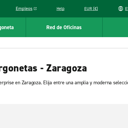
Empleos
Help
EUR (€)
Link opens in a new window
goneta
Red de Oficinas
rgonetas - Zaragoza
terprise en Zaragoza. Elija entre una amplia y moderna selec