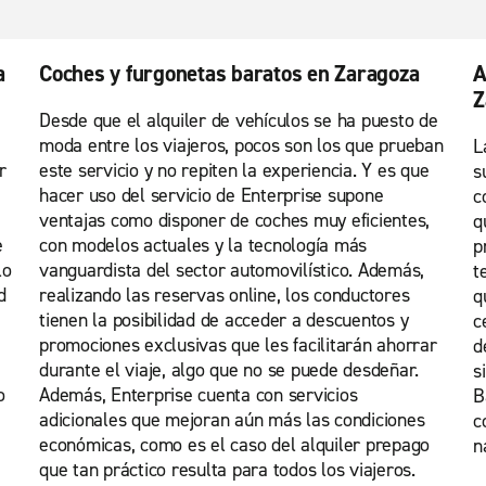
a
Coches y furgonetas baratos en Zaragoza
A
Z
Desde que el alquiler de vehículos se ha puesto de
moda entre los viajeros, pocos son los que prueban
L
r
este servicio y no repiten la experiencia. Y es que
s
hacer uso del servicio de Enterprise supone
c
ventajas como disponer de coches muy eficientes,
q
e
con modelos actuales y la tecnología más
p
lo
vanguardista del sector automovilístico. Además,
t
d
realizando las reservas online, los conductores
q
tienen la posibilidad de acceder a descuentos y
c
promociones exclusivas que les facilitarán ahorrar
d
durante el viaje, algo que no se puede desdeñar.
s
o
Además, Enterprise cuenta con servicios
B
adicionales que mejoran aún más las condiciones
c
económicas, como es el caso del alquiler prepago
n
que tan práctico resulta para todos los viajeros.