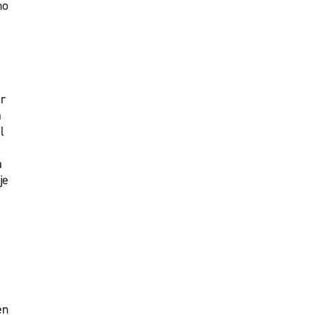
ho
er
a
l
a
je
en