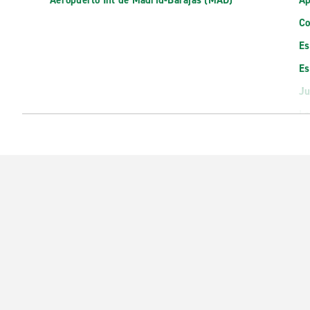
Aeropuerto Int de Madrid-Barajas (MAD)
Ap
Co
Es
Es
Ju
La
Le