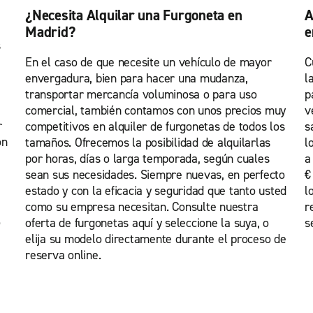
¿Necesita Alquilar una Furgoneta en
A
Madrid?
e
s
En el caso de que necesite un vehículo de mayor
C
envergadura, bien para hacer una mudanza,
l
transportar mercancía voluminosa o para uso
p
comercial, también contamos con unos precios muy
v
r
competitivos en alquiler de furgonetas de todos los
s
on
tamaños. Ofrecemos la posibilidad de alquilarlas
l
por horas, días o larga temporada, según cuales
a
sean sus necesidades. Siempre nuevas, en perfecto
€
estado y con la eficacia y seguridad que tanto usted
l
como su empresa necesitan. Consulte nuestra
r
o
oferta de furgonetas aquí y seleccione la suya, o
s
elija su modelo directamente durante el proceso de
reserva online.