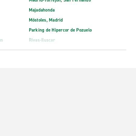
Madrid-Torrejón, San Fernando
Majadahonda
Móstoles, Madrid
Parking de Hipercor de Pozuelo
as
Rivas-Iluscar