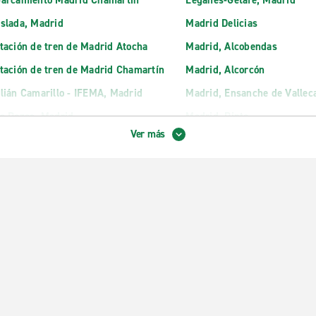
arcamiento Madrid Chamartín
Leganés-Getafe, Madrid
slada, Madrid
Madrid Delicias
tación de tren de Madrid Atocha
Madrid, Alcobendas
tación de tren de Madrid Chamartín
Madrid, Alcorcón
lián Camarillo - IFEMA, Madrid
Madrid, Ensanche de Vallec
s Rozas, Madrid
Madrid, Pinto
Ver más
ganes Ciudad del Automovil
Madrid, Plaza de España