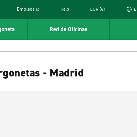
Empleos
Help
EUR (€)
Link opens in a new window
goneta
Red de Oficinas
rgonetas - Madrid