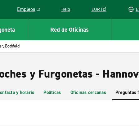
Empleos
Help
EUR (€)
Link opens in a new window
goneta
Red de Oficinas
r, Bothfeld
Coches y Furgonetas - Hannov
ontacto y horario
Políticas
Oficinas cercanas
Preguntas 