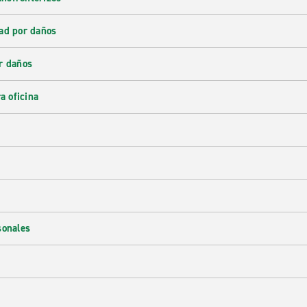
ad por daños
r daños
a oficina
sonales