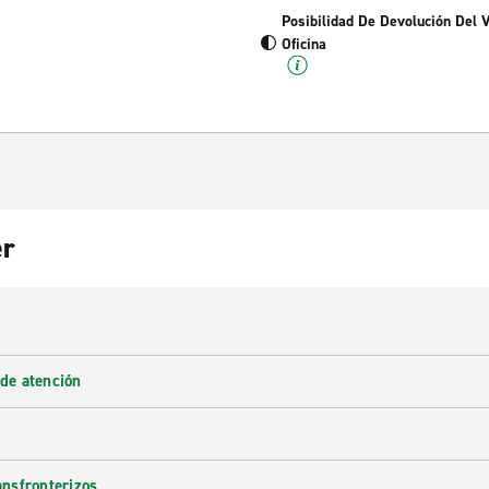
Posibilidad De Devolución Del 
Oficina
er
 de atención
ransfronterizos