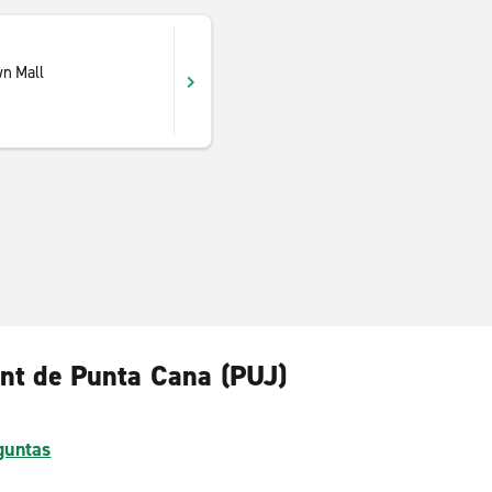
n Mall
Int de Punta Cana (PUJ)
guntas