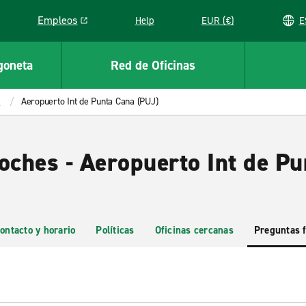
Empleos
Help
EUR (€)
Link opens in a new window
goneta
Red de Oficinas
a
Aeropuerto Int de Punta Cana (PUJ)
Coches - Aeropuerto Int de P
ontacto y horario
Políticas
Oficinas cercanas
Preguntas 