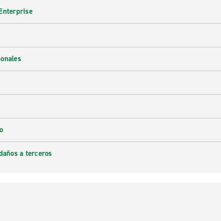
Enterprise
sonales
o
daños a terceros