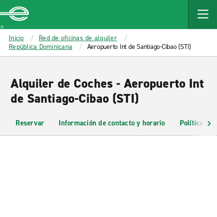
MAIN
CONTENT
Enterprise
Inicio
Red de oficinas de alquiler
República Dominicana
Aeropuerto Int de Santiago-Cibao (STI)
Alquiler de Coches - Aeropuerto Int
de Santiago-Cibao (STI)
Reservar
Información de contacto y horario
Políticas