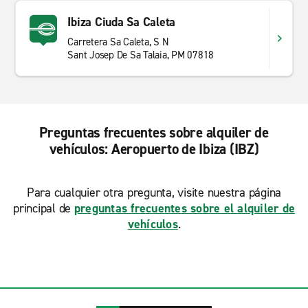
Ibiza Ciuda Sa Caleta
Nuestro mejor precio online
Carretera Sa Caleta, S N
Sant Josep De Sa Talaia, PM 07818
Enterprise Rent-A-Car en Ibiza - Aeropuerto ofrece la
mejor relación calidad-precio en alquiler de coches y
furgonetas, no encontrarás precios más baratos en
otro sitio. También puedes obtener mayores ahorros si
realizas el pago previamente.
Preguntas frecuentes sobre alquiler de
vehículos: Aeropuerto de Ibiza (IBZ)
Alquiler de Furgonetas Ibiza - Aeropuerto
Ya sea que estés cambiando de domicilio o
Para cualquier otra pregunta, visite nuestra página
simplemente recogiendo muebles nuevos, nuestra
principal de
preguntas frecuentes sobre el alquiler de
nueva gama de furgonetas en la oficina Ibiza -
vehículos
.
Aeropuerto, te llevarán (y lo que lleves también) a
donde.