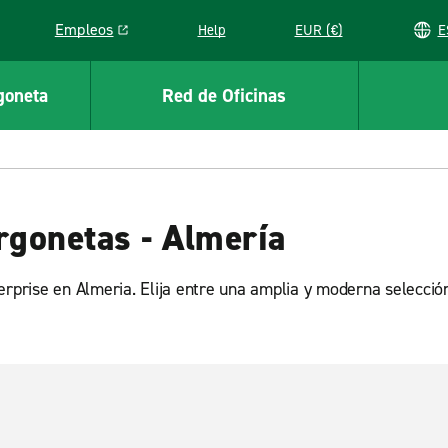
Empleos
Help
EUR (€)
Link opens in a new window
goneta
Red de Oficinas
rgonetas - Almería
terprise en Almeria. Elija entre una amplia y moderna selecc