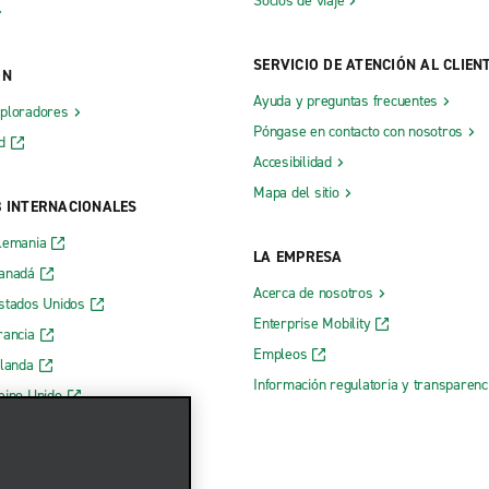
Socios de viaje
SERVICIO DE ATENCIÓN AL CLIEN
ÓN
Ayuda y preguntas frecuentes
xploradores
Póngase en contacto con nosotros
d
Accesibilidad
Mapa del sitio
B INTERNACIONALES
lemania
LA EMPRESA
Canadá
Acerca de nosotros
stados Unidos
Enterprise Mobility
rancia
Empleos
rlanda
Información regulatoria y transparen
eino Unido
 web de Enterprise