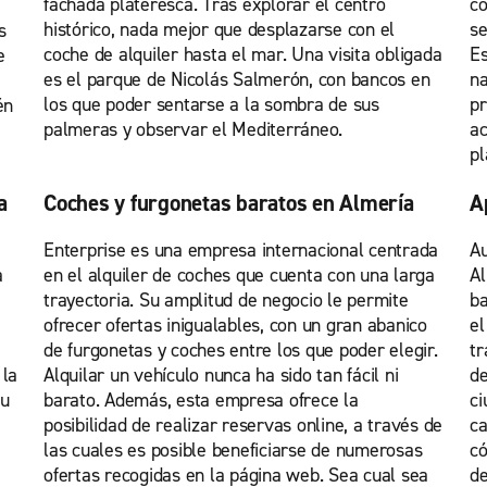
fachada plateresca. Tras explorar el centro
co
histórico, nada mejor que desplazarse con el
se
s
coche de alquiler hasta el mar. Una visita obligada
Es
e
es el parque de Nicolás Salmerón, con bancos en
na
los que poder sentarse a la sombra de sus
pr
én
palmeras y observar el Mediterráneo.
ac
pl
a
Coches y furgonetas baratos en Almería
A
Enterprise es una empresa internacional centrada
Au
a
en el alquiler de coches que cuenta con una larga
Al
trayectoria. Su amplitud de negocio le permite
ba
ofrecer ofertas inigualables, con un gran abanico
el
de furgonetas y coches entre los que poder elegir.
tr
 la
Alquilar un vehículo nunca ha sido tan fácil ni
de
su
barato. Además, esta empresa ofrece la
ci
posibilidad de realizar reservas online, a través de
ca
las cuales es posible beneficiarse de numerosas
có
ofertas recogidas en la página web. Sea cual sea
de