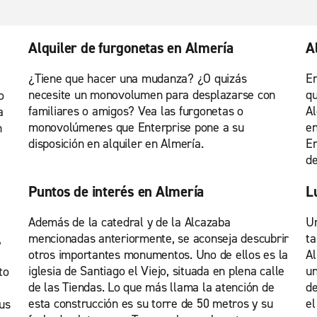
Alquiler de furgonetas en Almería
A
¿Tiene que hacer una mudanza? ¿O quizás
En
necesite un monovolumen para desplazarse con
qu
o
familiares o amigos? Vea las furgonetas o
Al
a
monovolúmenes que Enterprise pone a su
en
n
disposición en alquiler en Almería.
En
de
Puntos de interés en Almería
L
Además de la catedral y de la Alcazaba
Un
mencionadas anteriormente, se aconseja descubrir
ta
,
otros importantes monumentos. Uno de ellos es la
Al
iglesia de Santiago el Viejo, situada en plena calle
un
to
de las Tiendas. Lo que más llama la atención de
de
esta construcción es su torre de 50 metros y su
el
us