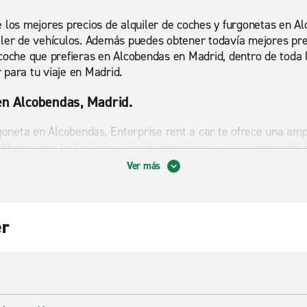
e los mejores precios de alquiler de coches y furgonetas en A
iler de vehículos. Además puedes obtener todavía mejores pre
 coche que prefieras en Alcobendas en Madrid, dentro de toda 
para tu viaje en Madrid.
en Alcobendas, Madrid.
rgoneta en Alcobendas, Enterprise rent a car te ofrece una am
e Madrid que te llevarán a donde necesites o que te ayudarán 
ejor precio del mercado dentro de las empresas especializada
Ver más
 Alcobendas.
er