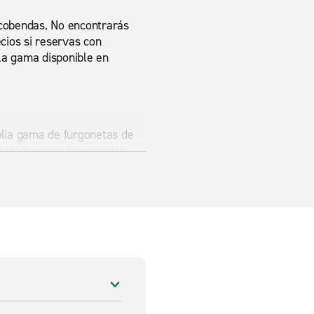
lcobendas. No encontrarás
cios si reservas con
la gama disponible en
plia gama de furgonetas de
a transportar mercancías,
s en alquiler de transporte,