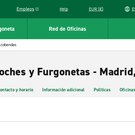
Empleos
Help
EUR (€)
Link opens in a new window
goneta
Red de Oficinas
lcobendas
Coches y Furgonetas - Madrid
ontacto y horario
Información adicional
Políticas
Oficina