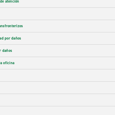
 de atención
ransfronterizos
ad por daños
r daños
a oficina