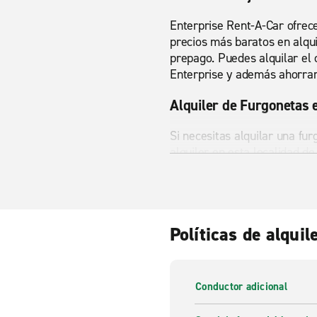
Enterprise Rent-A-Car ofrec
precios más baratos en alqu
prepago. Puedes alquilar el
Enterprise y además ahorrar 
Alquiler de Furgonetas 
Si necesitas alquilar una fu
alquiler en esta localidad d
equipajes o muebles con el m
saliendo directamente desde
Políticas de alquil
Conductor adicional