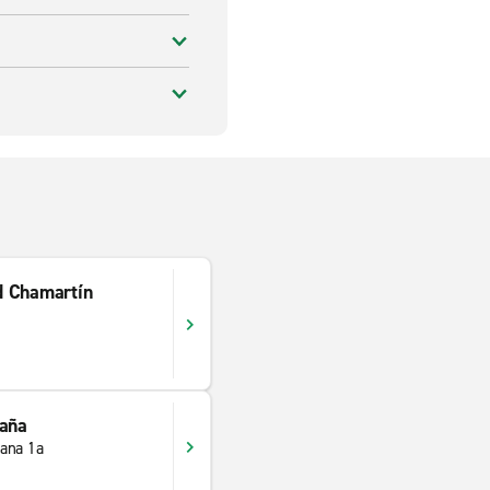
d Chamartín
paña
ana 1a