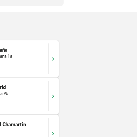
paña
ana 1a
rid
da 9b
d Chamartín