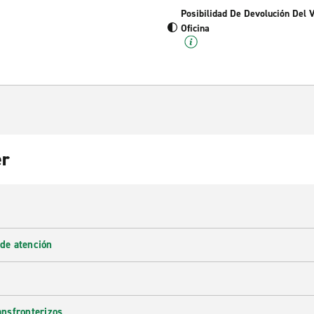
Posibilidad De Devolución Del 
Oficina
er
 de atención
ransfronterizos