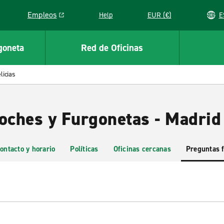
Empleos
Help
EUR (€)
Link opens in a new window
goneta
Red de Oficinas
licias
oches y Furgonetas - Madrid 
ontacto y horario
Políticas
Oficinas cercanas
Preguntas 