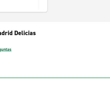
drid Delicias
guntas