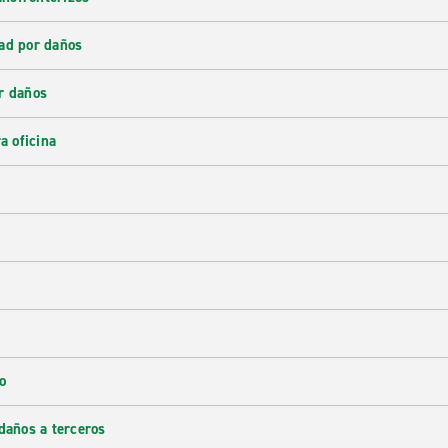
ad por daños
r daños
a oficina
o
daños a terceros