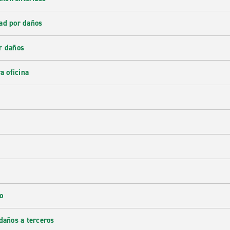
ad por daños
r daños
a oficina
o
daños a terceros