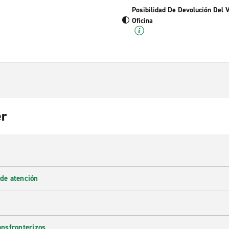
Posibilidad De Devolución Del 
Oficina
er
 de atención
ransfronterizos