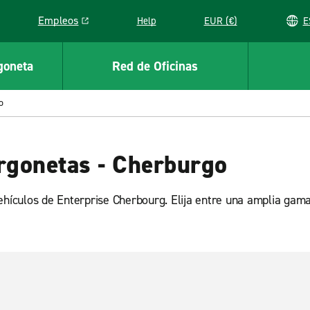
Empleos
Help
EUR (€)
Link opens in a new window
goneta
Red de Oficinas
o
urgonetas - Cherburgo
ehículos de Enterprise Cherbourg. Elija entre una amplia gama