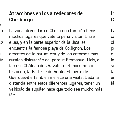
Atracciones en los alrededores de
I
Cherburgo
C
e
en
La zona alrededor de Cherburgo también tiene
L
muchos lugares que vale la pena visitar. Entre
c
lo
ellas, y en la parte superior de la lista, se
c
encuentra la famosa playa de Collignon. Los
p
de
amantes de la naturaleza y de los entornos más
r
de
rurales disfrutarán del parque Emmanuel Liais, el
i
famoso Château des Ravalet o el monumento
s
histórico, la Batterie du Roule. El fuerte de
l
Querqueville también merece una visita. Dada la
e
distancia entre estos diferentes lugares, tener un
fá
vehículo de alquiler hace que todo sea mucho más
fácil.