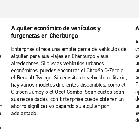
Alquiler económico de vehículos y
A
furgonetas en Cherburgo
A
e
Enterprise ofrece una amplia gama de vehículos de
a
e
alquiler para sus viajes en Cherburgo y sus
u
alrededores. Si buscas vehículos urbanos
u
económicos, puedes encontrar el Citroën C-Zero o
p
el Renault Twingo. Si necesita un vehículo utilitario,
E
hay varios modelos diferentes disponibles, como el
a
Citroën Jumpy o el Opel Combo. Sean cuales sean
d
sus necesidades, con Enterprise puede obtener un
u
,
ahorro significativo pagando su alquiler por
a
a
adelantado.
d
e
r