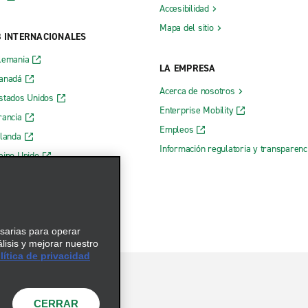
Accesibilidad
Mapa del sitio
B INTERNACIONALES
lemania
LA EMPRESA
Canadá
Acerca de nosotros
stados Unidos
Enterprise Mobility
rancia
Empleos
rlanda
Información regulatoria y transparen
eino Unido
 web de Enterprise
esarias para operar
álisis y mejorar nuestro
ítica de privacidad
CERRAR