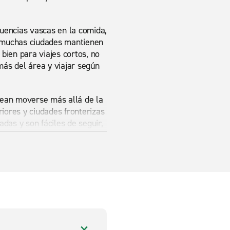
luencias vascas en la comida,
 y muchas ciudades mantienen
 bien para viajes cortos, no
ás del área y viajar según
esean moverse más allá de la
eriores y ciudades fronterizas
adas y son fáciles de seguir,
de ser útil si no estás
Un transporte de personas de
que viajan juntos. Una
icos, una van pequeña o una
idad adicional para
ra viajes prácticos como de