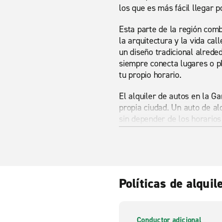
los que es más fácil llegar p
Esta parte de la región comb
la arquitectura y la vida ca
un diseño tradicional alreded
siempre conecta lugares o p
tu propio horario.
El alquiler de autos en la G
propia ciudad. Un auto de alq
sin depender de los horarios 
mientras que las rutas inter
acostumbrado a conducir en 
El alquiler de vanes en la 
7 asientos o un transporte d
Políticas de alquil
minivan o SUV ofrece espacio
van grande son útiles para t
movimientos más grandes. El 
ocio.
Conductor adicional