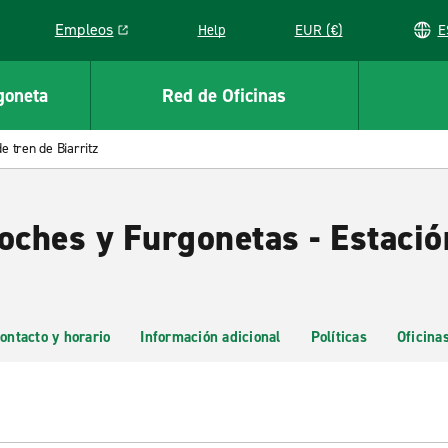
Empleos
Help
EUR (€)
Link opens in a new window
goneta
Red de Oficinas
e tren de Biarritz
oches y Furgonetas - Estació
ontacto y horario
Información adicional
Políticas
Oficina