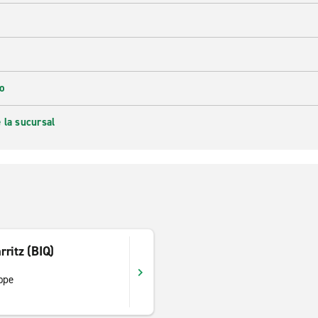
cia el interior a un ritmo relajado.
o
 la sucursal
rritz (BIQ)
ope