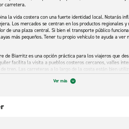
or carretera.
ina la vida costera con una fuerte identidad local. Notarás inf
llejera. Los mercados se centran en los productos regionales
or de una plaza central. Si bien el transporte público funciona
layas más pequeños. Tener tu propio vehículo te ayuda a ver m
are de Biarritz es una opción práctica para los viajeros que d
uiler facilita la visita a pueblos costeros cercanos, valles int
de tren. Las carreteras a lo largo de la costa están bien utiliz
iores son más tranquilas y pintorescas. Un auto automático pue
Ver más
carreteras desconocidas.
Gare de Biarritz se adapta a una amplia gama de necesidades. 
e personas de 9 asientos funciona bien para familias o grupos 
er
 para tablas, bolsas o equipo al aire libre. Para viajes práct
ransportar bienes o equipos. Una van Luton proporciona capac
alquiler de vehículos en Biarritz ofrece flexibilidad tanto pa