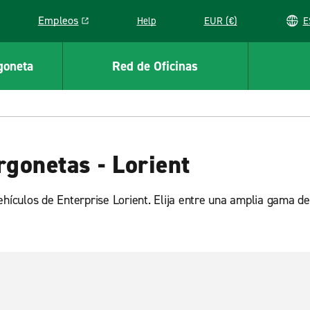
Empleos
Help
EUR (€)
Link opens in a new window
goneta
Red de Oficinas
rgonetas - Lorient
ehículos de Enterprise Lorient. Elija entre una amplia gama de