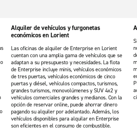
Alquiler de vehículos y furgonetas
A
económicos en Lorient
S
us
n
Las oficinas de alquiler de Enterprise en Lorient
d
cuentan con una amplia gama de vehículos que se
lo
m
adaptan a su presupuesto y necesidades. La flota
m
de Enterprise incluye minis, vehículos económicos
e
de tres puertas, vehículos económicos de cinco
P
puertas y diésel, vehículos compactos, turismos,
a
grandes turismos, monovolúmenes y SUV 4x2 y
n
c
vehículos comerciales grandes y medianos. Con la
opción de reservar online, puede ahorrar dinero
no
pagando su alquiler por adelantado. Además, los
vehículos disponibles para alquilar en Enterprise
son eficientes en el consumo de combustible.