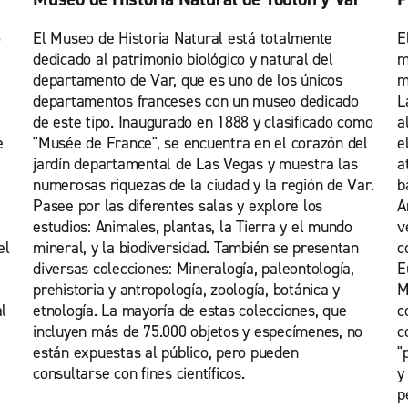
o
El Museo de Historia Natural está totalmente
E
dedicado al patrimonio biológico y natural del
m
e
departamento de Var, que es uno de los únicos
m
departamentos franceses con un museo dedicado
L
de este tipo. Inaugurado en 1888 y clasificado como
a
e
"Musée de France", se encuentra en el corazón del
e
jardín departamental de Las Vegas y muestra las
a
numerosas riquezas de la ciudad y la región de Var.
b
Pasee por las diferentes salas y explore los
A
estudios: Animales, plantas, la Tierra y el mundo
v
el
mineral, y la biodiversidad. También se presentan
c
diversas colecciones: Mineralogía, paleontología,
E
prehistoria y antropología, zoología, botánica y
M
l
etnología. La mayoría de estas colecciones, que
c
incluyen más de 75.000 objetos y especímenes, no
c
están expuestas al público, pero pueden
"
consultarse con fines científicos.
y
p