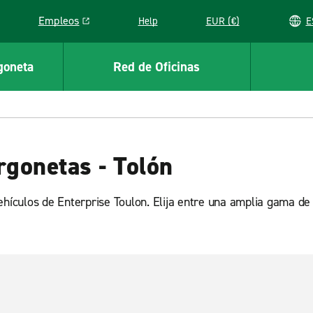
Empleos
Help
EUR (€)
Link opens in a new window
goneta
Red de Oficinas
rgonetas - Tolón
ehículos de Enterprise Toulon. Elija entre una amplia gama de 