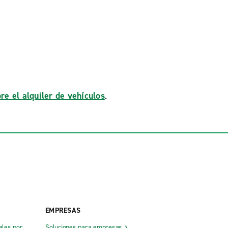
re el alquiler de vehículos
.
EMPRESAS
ales por
Soluciones para empresas