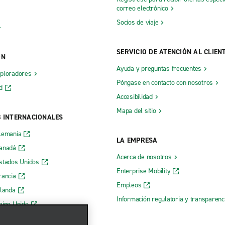
correo electrónico
Socios de viaje
SERVICIO DE ATENCIÓN AL CLIEN
ÓN
Ayuda y preguntas frecuentes
xploradores
Póngase en contacto con nosotros
d
Accesibilidad
Mapa del sitio
B INTERNACIONALES
lemania
LA EMPRESA
Canadá
Acerca de nosotros
stados Unidos
Enterprise Mobility
rancia
Empleos
rlanda
Información regulatoria y transparen
eino Unido
 web de Enterprise