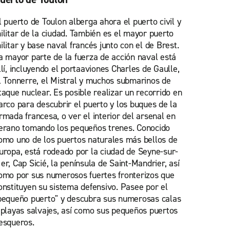
l puerto de Toulon alberga ahora el puerto civil y
ilitar de la ciudad. También es el mayor puerto
ilitar y base naval francés junto con el de Brest.
a mayor parte de la fuerza de acción naval está
llí, incluyendo el portaaviones Charles de Gaulle,
l Tonnerre, el Mistral y muchos submarinos de
taque nuclear. Es posible realizar un recorrido en
arco para descubrir el puerto y los buques de la
rmada francesa, o ver el interior del arsenal en
erano tomando los pequeños trenes. Conocido
omo uno de los puertos naturales más bellos de
uropa, está rodeado por la ciudad de Seyne-sur-
er, Cap Sicié, la península de Saint-Mandrier, así
omo por sus numerosos fuertes fronterizos que
onstituyen su sistema defensivo. Pasee por el
pequeño puerto" y descubra sus numerosas calas
 playas salvajes, así como sus pequeños puertos
esqueros.