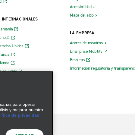
d
Accesibilidad
Mapa del sitio
B INTERNACIONALES
lemania
LA EMPRESA
Canadá
Acerca de nosotros
stados Unidos
Enterprise Mobility
rancia
Empleos
rlanda
Información regulatoria y transparen
eino Unido
 web de Enterprise
esarias para operar
álisis y mejorar nuestro
ítica de privacidad