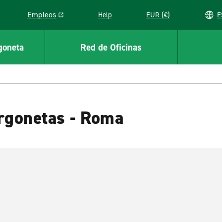
Empleos
Help
EUR (€)
Link opens in a new window
goneta
Red de Oficinas
urgonetas - Roma