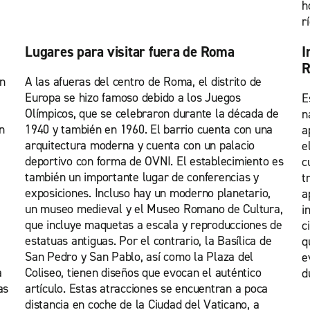
h
r
Lugares para visitar fuera de Roma
I
en
A las afueras del centro de Roma, el distrito de
Europa se hizo famoso debido a los Juegos
E
Olímpicos, que se celebraron durante la década de
n
n
1940 y también en 1960. El barrio cuenta con una
a
arquitectura moderna y cuenta con un palacio
e
deportivo con forma de OVNI. El establecimiento es
c
también un importante lugar de conferencias y
t
exposiciones. Incluso hay un moderno planetario,
a
un museo medieval y el Museo Romano de Cultura,
i
que incluye maquetas a escala y reproducciones de
c
estatuas antiguas. Por el contrario, la Basílica de
q
San Pedro y San Pablo, así como la Plaza del
e
a
Coliseo, tienen diseños que evocan el auténtico
d
as
artículo. Estas atracciones se encuentran a poca
distancia en coche de la Ciudad del Vaticano, a