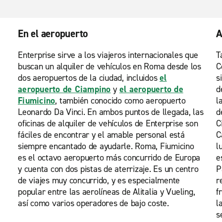
En el aeropuerto
A
Enterprise sirve a los viajeros internacionales que
T
buscan un alquiler de vehículos en Roma desde los
C
dos aeropuertos de la ciudad, incluidos
el
s
aeropuerto de Ciampino
y
el aeropuerto de
d
Fiumicino
, también conocido como aeropuerto
l
Leonardo Da Vinci. En ambos puntos de llegada, las
d
oficinas de alquiler de vehículos de Enterprise son
C
fáciles de encontrar y el amable personal está
C
siempre encantado de ayudarle. Roma, Fiumicino
l
es el octavo aeropuerto más concurrido de Europa
e
y cuenta con dos pistas de aterrizaje. Es un centro
P
de viajes muy concurrido, y es especialmente
r
popular entre las aerolíneas de Alitalia y Vueling,
f
así como varios operadores de bajo coste.
l
s