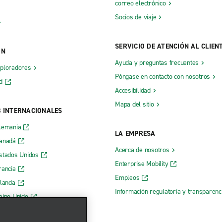
correo electrónico
Socios de viaje
SERVICIO DE ATENCIÓN AL CLIEN
ÓN
Ayuda y preguntas frecuentes
xploradores
Póngase en contacto con nosotros
d
Accesibilidad
Mapa del sitio
B INTERNACIONALES
lemania
LA EMPRESA
Canadá
Acerca de nosotros
stados Unidos
Enterprise Mobility
rancia
Empleos
rlanda
Información regulatoria y transparen
eino Unido
 web de Enterprise