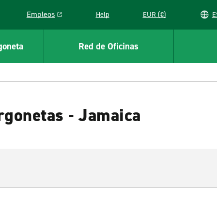
Empleos
Help
EUR (€)
Link opens in a new window
goneta
Red de Oficinas
rgonetas - Jamaica