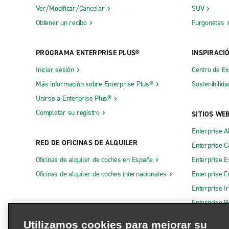
Ver/Modificar/Cancelar
SUV
Obtener un recibo
Furgonetas
PROGRAMA ENTERPRISE PLUS®
INSPIRACI
Iniciar sesión
Centro de E
Más información sobre Enterprise Plus®
Sostenibilida
Unirse a Enterprise Plus®
Completar su registro
SITIOS WE
Enterprise A
RED DE OFICINAS DE ALQUILER
Enterprise 
Oficinas de alquiler de coches en España
Enterprise E
Oficinas de alquiler de coches internacionales
Enterprise F
Enterprise I
Enterprise R
Otros sitios
Utilizamos cookies para mejorar su