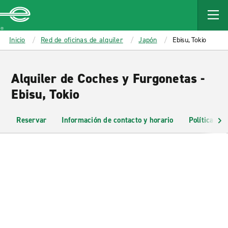
MAIN
CONTENT
Enterprise
Inicio
Red de oficinas de alquiler
Japón
Ebisu, Tokio
Alquiler de Coches y Furgonetas -
Ebisu, Tokio
Reservar
Información de contacto y horario
Políticas