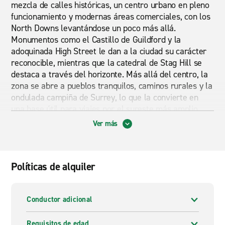
mezcla de calles históricas, un centro urbano en pleno
funcionamiento y modernas áreas comerciales, con los
North Downs levantándose un poco más allá.
Monumentos como el Castillo de Guildford y la
adoquinada High Street le dan a la ciudad su carácter
reconocible, mientras que la catedral de Stag Hill se
destaca a través del horizonte. Más allá del centro, la
zona se abre a pueblos tranquilos, caminos rurales y la
ondulada campiña de Surrey, lo que la convierte en
una base útil para viajes por el sureste más amplio.
Ver más
Un auto brinda a los viajeros más flexibilidad para
moverse entre Guildford y las ciudades circundantes a
su propio ritmo. Muchos visitantes utilizan los servicios
de alquiler de autos de Guildford para llegar a lugares
Políticas de alquiler
como Godalming, Farnham o Dorking, donde los
enlaces ferroviarios pueden ser más lentos o menos
directos. También ayuda para viajes de fin de semana a
Conductor adicional
las colinas de Surrey, visitas familiares o viajes hacia
la costa sur. Un auto o SUV automático se adapta a
Requisitos de edad