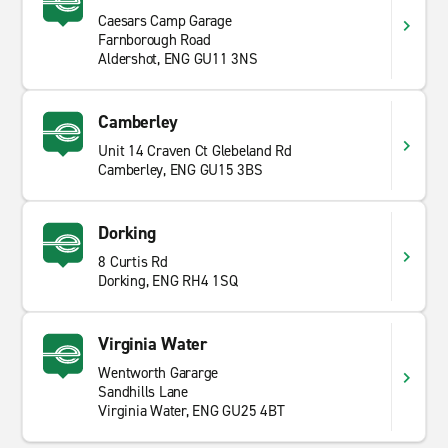
Surrey ofrece un equilibrio de conexiones rápidas y una
Caesars Camp Garage
campiña tranquila, con gran parte de la región
Farnborough Road
accesible en menos de una hora en auto. Las
Aldershot, ENG GU11 3NS
carreteras varían desde carreteras transitadas hasta
caminos estrechos a través de bosques y tierras de
cultivo, lo que convierte la conducción en una manera
Camberley
práctica y, a menudo, escénica de moverse.
Unit 14 Craven Ct Glebeland Rd
Camberley, ENG GU15 3BS
Dorking
8 Curtis Rd
Dorking, ENG RH4 1SQ
Virginia Water
Wentworth Gararge
Sandhills Lane
Virginia Water, ENG GU25 4BT