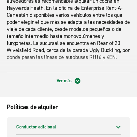
alrededores es recomendable alquilar un coche en
Haywards Heath. En la oficina de Enterprise Rent-A-
Car están disponibles varios vehículos entre los que
poder elegir el que más se adapta a las necesidades de
viaje de cada cliente, desde modelos pequeños o de
tamaño intermedio hasta monovolúmenes y
furgonetas. La sucursal se encuentra en Rear of 20
Wivelsfield Road, cerca de la parada Ugly Duckling, por
donde pasan las líneas de autobuses RH16 y 4EN.
Así, alquilando un coche en Haywards Heath el
Ver más
visitante tendrá rápido acceso a lugares en los que se
respira un ambiente tranquilo y agradable. El Sheffield
Park Garden, el Jardín Borde Hill, la Reserva Natural
Bedelands o Butcher's Wood, perfecto para hacer
Políticas de alquiler
senderismo, no pueden faltar en la agenda de todo
amante de la naturaleza. Otra de las insignias de la
ciudad es Chailey Windmill, un gran molino antiguo al
Conductor adicional
que también se puede llegar fácilmente por carretera.