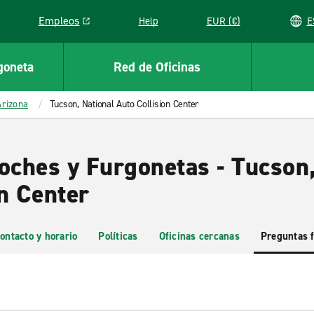
Empleos
Help
EUR (€)
Link opens in a new window
goneta
Red de Oficinas
Arizona
Tucson, National Auto Collision Center
oches y Furgonetas - Tucson,
n Center
ontacto y horario
Políticas
Oficinas cercanas
Preguntas 