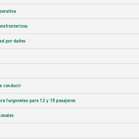
porativa
ransfronterizos
ad por daños
e conducir
ara furgonetas para 12 y 15 pasajeros
sonales