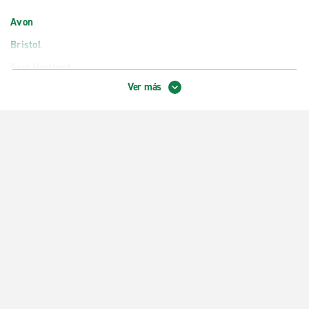
Avon
Bristol
East Hartford
Ver más
Glastonbury
Hartford, South End
Hartford, Weston St.
Middletown
Mánchester
New Britain
Newington
Southington
Vernon
West Hartford