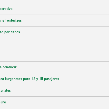
porativa
ransfronterizos
ad por daños
e conducir
ara furgonetas para 12 y 15 pasajeros
sonales
sure