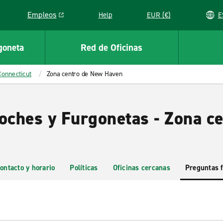
Empleos
Help
EUR (€)
Link opens in a new window
goneta
Red de Oficinas
Connecticut
Zona centro de New Haven
Coches y Furgonetas - Zona c
ontacto y horario
Políticas
Oficinas cercanas
Preguntas 