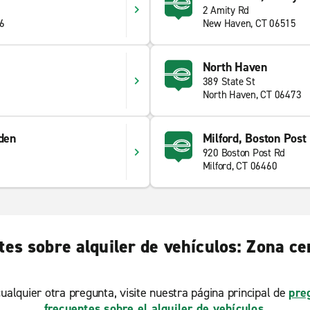
2 Amity Rd
16
New Haven, CT 06515
North Haven
389 State St
North Haven, CT 06473
den
Milford, Boston Post
920 Boston Post Rd
Milford, CT 06460
tes sobre alquiler de vehículos: Zona c
ualquier otra pregunta, visite nuestra página principal de
pre
frecuentes sobre el alquiler de vehículos
.