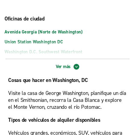
Oficinas de ciudad
Avenida Georgia (Norte de Washington)
Union Station Washington DC
Washington D.C. Southwest Waterfront
Washington D.C. University Heights
Ver más
Washington D.C. Wardman Park Marriott Hotel
Cosas que hacer en Washington, DC
Zona centro de Washington D.C.
Visite la casa de George Washington, planifique un día
en el Smithsonian, recorra la Casa Blanca y explore
el Monte Vernon, cruzando el río Potomac.
Tipos de vehículos de alquiler disponibles
Vehículos grandes, económicos, SUV, vehículos para