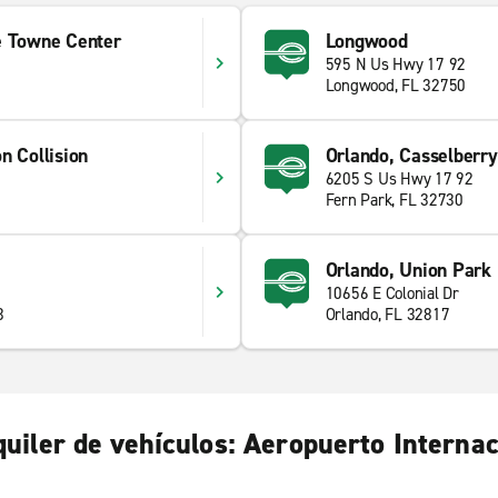
e Towne Center
Longwood
595 N Us Hwy 17 92
Longwood, FL 32750
n Collision
Orlando, Casselberry
6205 S Us Hwy 17 92
Fern Park, FL 32730
Orlando, Union Park
10656 E Colonial Dr
3
Orlando, FL 32817
uiler de vehículos: Aeropuerto Interna