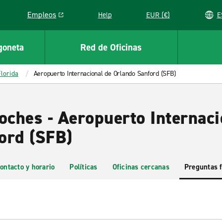
Empleos
Help
EUR (€)
Link opens in a new window
goneta
Red de Oficinas
Florida
Aeropuerto Internacional de Orlando Sanford (SFB)
oches - Aeropuerto Internaci
ord (SFB)
ontacto y horario
Políticas
Oficinas cercanas
Preguntas 