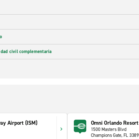
o
idad civil complementaria
y Airport (ISM)
Omni Orlando Resor
1500 Masters Blvd
1
Champions Gate, FL 338