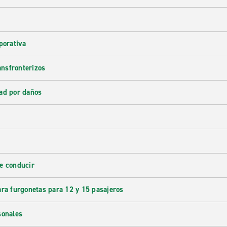
porativa
ransfronterizos
ad por daños
e conducir
ara furgonetas para 12 y 15 pasajeros
sonales