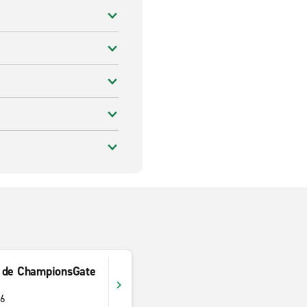
t de ChampionsGate
96