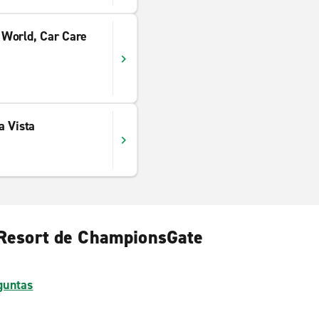
 World, Car Care
a Vista
o Resort de ChampionsGate
guntas