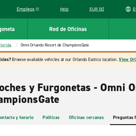
Empleos
Help
EUR (€)
Link opens in a new window
goneta
Red de Oficinas
Florida
Omni Orlando Resort de ChampionsGate
icles?
Browse available vehicles at our Orlando Exotics location.
View Orl
Coches y Furgonetas - Omni 
hampionsGate
ontacto y horario
Políticas
Oficinas cercanas
Preguntas 