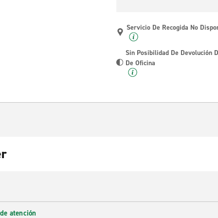
Servicio De Recogida No Dispo
Sin Posibilidad De Devolución 
De Oficina
er
 de atención