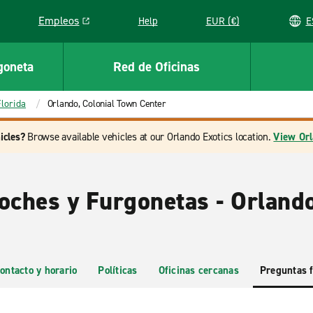
Empleos
Help
EUR (€)
Link opens in a new window
goneta
Red de Oficinas
Florida
Orlando, Colonial Town Center
icles?
Browse available vehicles at our Orlando Exotics location.
View Orl
oches y Furgonetas - Orlando
ontacto y horario
Políticas
Oficinas cercanas
Preguntas 