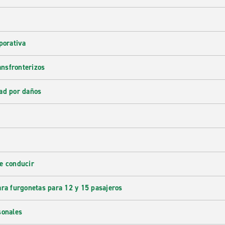
porativa
ransfronterizos
ad por daños
e conducir
ara furgonetas para 12 y 15 pasajeros
sonales