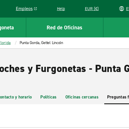
Empleos
Help
EUR (€)
Link opens in a new window
goneta
Red de Oficinas
Florida
Punta Gorda, Gettel Lincoln
oches y Furgonetas - Punta G
ontacto y horario
Políticas
Oficinas cercanas
Preguntas 