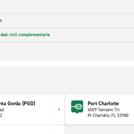
o
idad civil complementaria
nta Gorda (PGD)
Port Charlotte
ad
4509 Tamiami Trl
82
Pt Charlotte, FL 33980