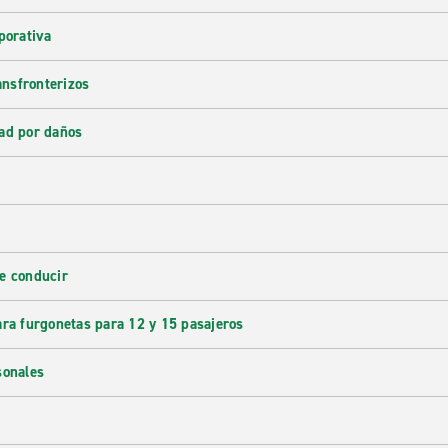
porativa
ransfronterizos
ad por daños
e conducir
ara furgonetas para 12 y 15 pasajeros
sonales