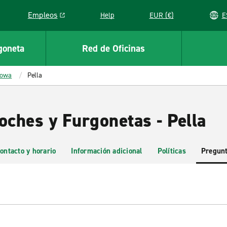
Empleos
Help
EUR (€)
Link opens in a new window
goneta
Red de Oficinas
Iowa
Pella
oches y Furgonetas - Pella
ontacto y horario
Información adicional
Políticas
Pregunt