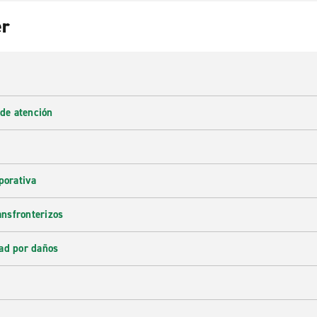
er
 de atención
porativa
ransfronterizos
ad por daños