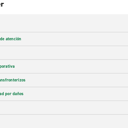
er
 de atención
porativa
ransfronterizos
ad por daños