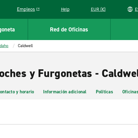
Empleos
Help
EUR (€)
Link opens in a new window
goneta
Red de Oficinas
Idaho
Caldwell
oches y Furgonetas - Caldwel
ontacto y horario
Información adicional
Políticas
Oficina