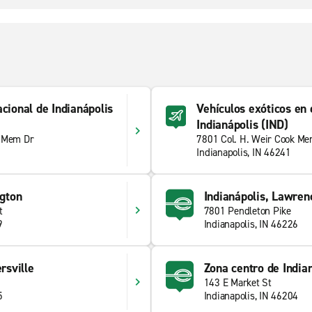
cional de Indianápolis
Vehículos exóticos en 
Indianápolis (IND)
k Mem Dr
7801 Col. H. Weir Cook Me
Indianapolis, IN 46241
ngton
Indianápolis, Lawren
t
7801 Pendleton Pike
9
Indianapolis, IN 46226
rsville
Zona centro de India
143 E Market St
5
Indianapolis, IN 46204