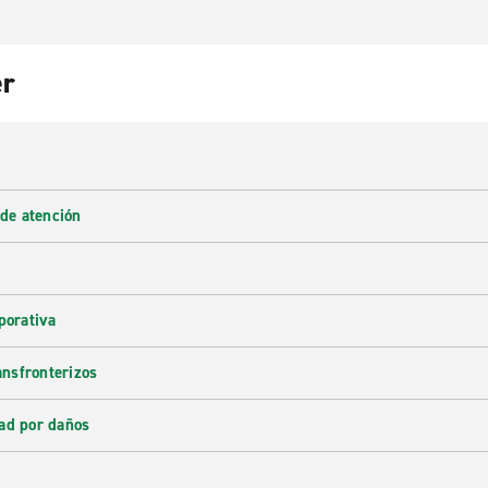
er
 de atención
porativa
ransfronterizos
ad por daños