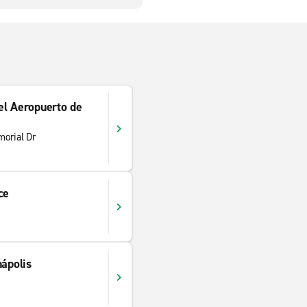
el Aeropuerto de
morial Dr
ce
nápolis