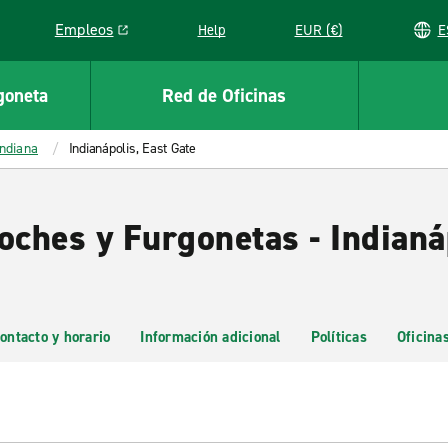
Empleos
Help
EUR (€)
Link opens in a new window
goneta
Red de Oficinas
Indiana
Indianápolis, East Gate
oches y Furgonetas - Indianá
ontacto y horario
Información adicional
Políticas
Oficina