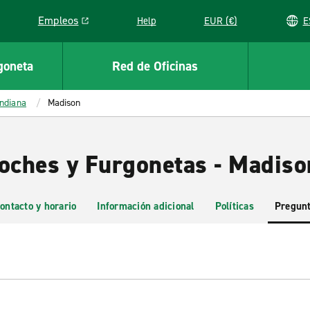
Empleos
Help
EUR (€)
Link opens in a new window
goneta
Red de Oficinas
Indiana
Madison
Coches y Furgonetas - Madiso
ontacto y horario
Información adicional
Políticas
Pregunt