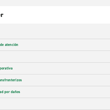
er
 de atención
porativa
ransfronterizos
ad por daños