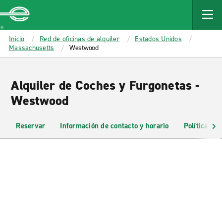
MAIN
CONTENT
Enterprise
Inicio
Red de oficinas de alquiler
Estados Unidos
Massachusetts
Westwood
Alquiler de Coches y Furgonetas -
Westwood
Reservar
Información de contacto y horario
Políticas