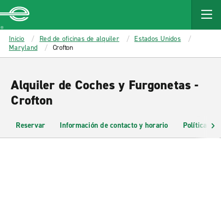
MAIN
CONTENT
Enterprise
Inicio
Red de oficinas de alquiler
Estados Unidos
Maryland
Crofton
Alquiler de Coches y Furgonetas -
Crofton
Reservar
Información de contacto y horario
Políticas