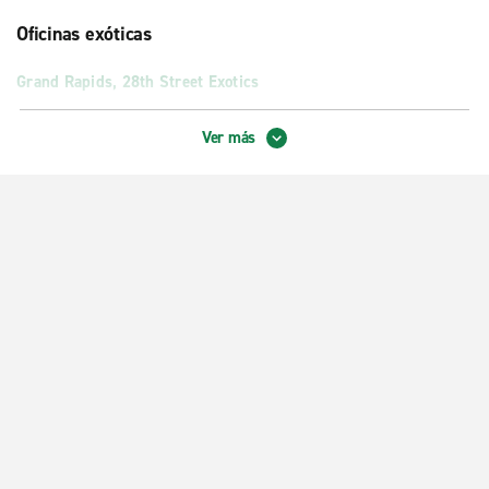
Oficinas exóticas
Grand Rapids, 28th Street Exotics
Oficinas de ciudad
Ver más
Grand Rapids, 28th St. Olympia
Grand Rapids, Gerber Collision
Grand Rapids, cruce 5 Mile con Plainfield
Grandville
Zona centro de Grand Rapids