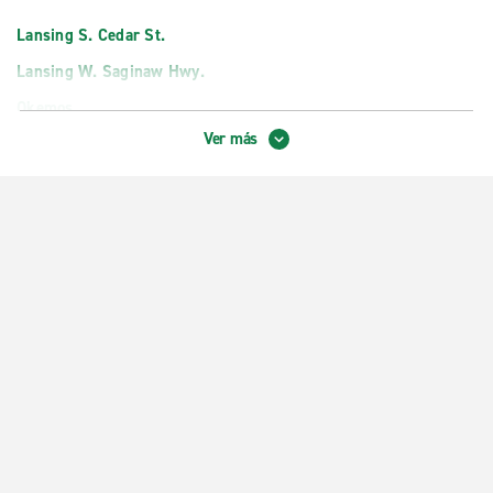
Lansing S. Cedar St.
Lansing W. Saginaw Hwy.
Okemos
Ver más
Zona centro de Lansing