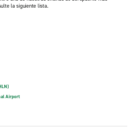
lte la siguiente lista.
(HLN)
nal Airport