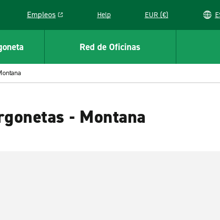
Empleos
Help
EUR (€)
Link opens in a new window
goneta
Red de Oficinas
Montana
urgonetas - Montana