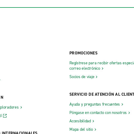
. Babcock St.
Missoula
Oficina externa de Helena con se
HLN
PROMOCIONES
Regístrese para recibir ofertas especi
correo electrónico
Socios de viaje
SERVICIO DE ATENCIÓN AL CLIEN
ÓN
Ayuda y preguntas frecuentes
xploradores
Póngase en contacto con nosotros
d
Accesibilidad
Mapa del sitio
B INTERNACIONALES