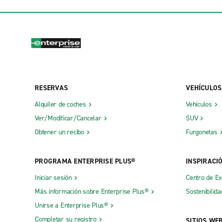
Aeropuerto Int de Kalispell Glacier Park
Bozeman W
Atlantic Aviation FCA
Great Falls
Billings S. 20th St.
Hamilton
RESERVAS
VEHÍCULOS
Alquiler de coches
Vehículos
Ver/Modificar/Cancelar
SUV
Obtener un recibo
Furgonetas
PROGRAMA ENTERPRISE PLUS®
INSPIRACI
Iniciar sesión
Centro de E
Más información sobre Enterprise Plus®
Sostenibilida
Unirse a Enterprise Plus®
Completar su registro
SITIOS WE