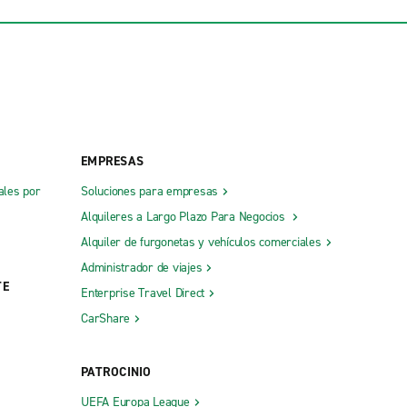
Oficina externa del aeropuerto Bert Mooney
de Butte
rvicio a
Zona centro de Billings
EMPRESAS
ales por
Soluciones para empresas
Alquileres a Largo Plazo Para Negocios
Alquiler de furgonetas y vehículos comerciales
Administrador de viajes
TE
Enterprise Travel Direct
CarShare
PATROCINIO
UEFA Europa League