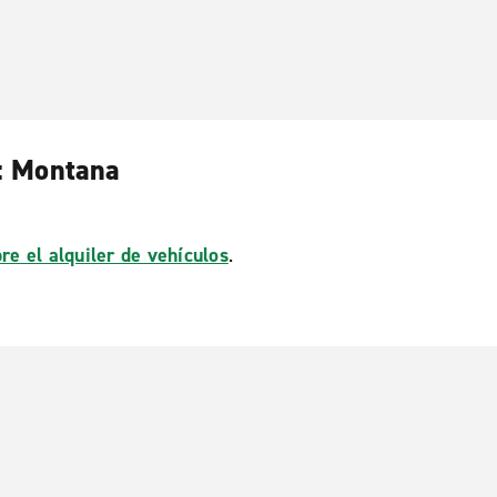
s: Montana
re el alquiler de vehículos
.