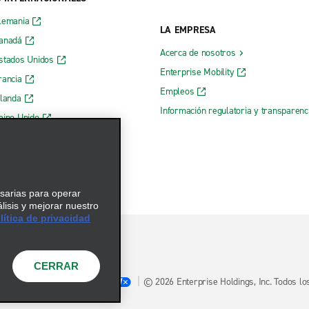
lemania
LA EMPRESA
Canadá
Acerca de nosotros
stados Unidos
Enterprise Mobility
rancia
Empleos
rlanda
Información regulatoria y transparen
eino Unido
 web de Enterprise
esarias para operar
álisis y mejorar nuestro
ítica de privacidad
CERRAR
Opciones de privacidad
© 2026 Enterprise Holdings, Inc. Todos l