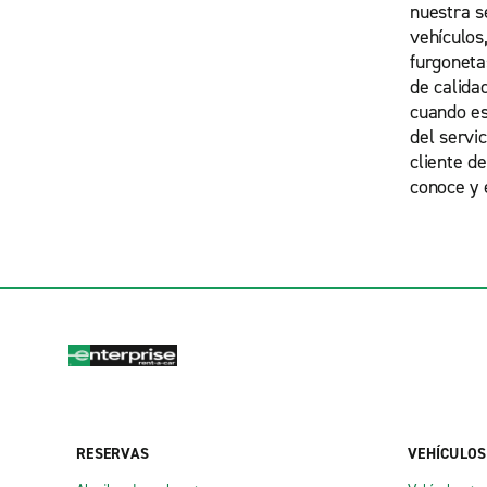
nuestra s
vehículos
furgonet
de calida
cuando est
del servic
cliente d
conoce y 
RESERVAS
VEHÍCULOS