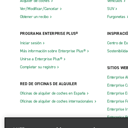
Alquiler de coches
Vehículos
Ver/Modificar/Cancelar
SUV
Obtener un recibo
Furgonetas
PROGRAMA ENTERPRISE PLUS®
INSPIRACI
Iniciar sesión
Centro de E
Más información sobre Enterprise Plus®
Sostenibilida
Unirse a Enterprise Plus®
Completar su registro
SITIOS WE
Enterprise A
RED DE OFICINAS DE ALQUILER
Enterprise 
Oficinas de alquiler de coches en España
Enterprise E
Oficinas de alquiler de coches internacionales
Enterprise F
Enterprise I
Enterprise R
Otros sitios