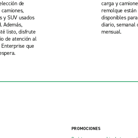
elección de
carga y camione
, camiones,
remolque están
as y SUV usados
disponibles para
d. Además,
diario, semanal 
é listo, disfrute
mensual.
io de atención al
e Enterprise que
espera.
PROMOCIONES