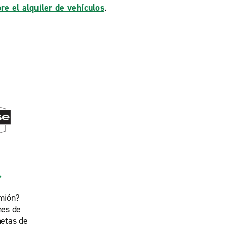
re el alquiler de vehículos
.
mión?
nes de
etas de