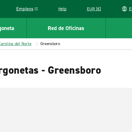
Empleos
Help
EUR (€)
Link opens in a new window
goneta
Red de Oficinas
Carolina del Norte
Greensboro
rgonetas - Greensboro