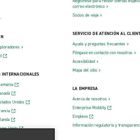
Regístrese para recibir ofertas especi
correo electrónico
Socios de viaje
SERVICIO DE ATENCIÓN AL CLIEN
ÓN
Ayuda y preguntas frecuentes
xploradores
Póngase en contacto con nosotros
d
Accesibilidad
Mapa del sitio
B INTERNACIONALES
lemania
LA EMPRESA
Canadá
Acerca de nosotros
stados Unidos
Enterprise Mobility
rancia
Empleos
rlanda
Información regulatoria y transparen
eino Unido
 web de Enterprise