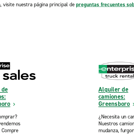
, visite nuestra página principal de
preguntas frecuentes sob
 de
Alquiler de
os:
camiones:
boro
Greensboro
omprar?
¿Necesita un ca
vendemos
Nuestros camio
. Compre
mudanza, furgon