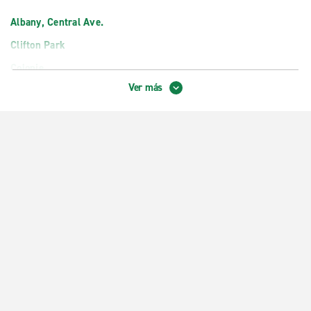
Albany, Central Ave.
Clifton Park
Colonie
Ver más
East Greenbush
Estación de tren de Albany-Rensselaer
Latham
Schenectady
Troy